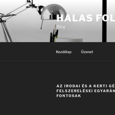
Tartalomhoz
HALAS FO
Blog
Kezdőlap
Üzenet
AZ IRODAI ÉS A KERTI G
FELSZERELÉSEI EGYARÁ
FONTOSAK