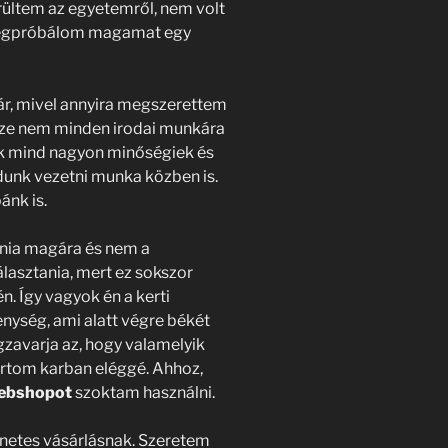
rültem az egyetemről, nem volt
 megpróbálom magamat egy
már, mivel annyira megszerettem
rsze nem minden irodai munkára
sek mind nagyon minőségiek és
udunk vezetni munka közben is.
ánk is.
nia magára és nem a
lasztania, mert ez sokszor
. Így vagyok én a kerti
nység, ami alatt végre békét
zavarja az, hogy valamelyik
rtom karban eléggé. Ahhoz,
webshopot
szoktam használni.
netes vásárlásnak. Szeretem