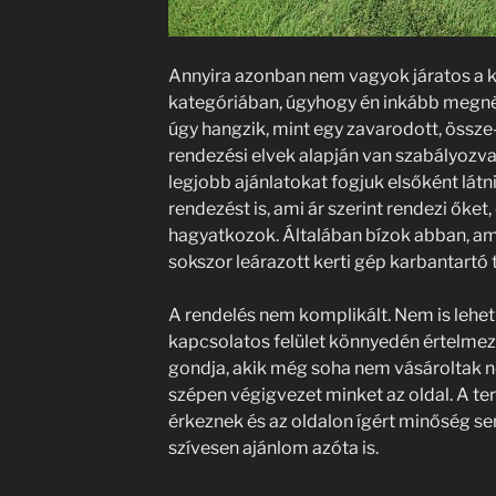
Annyira azonban nem vagyok járatos a k
kategóriában, úgyhogy én inkább megnéz
úgy hangzik, mint egy zavarodott, össze-
rendezési elvek alapján van szabályozva
legjobb ajánlatokat fogjuk elsőként látn
rendezést is, ami ár szerint rendezi őket
hagyatkozok. Általában bízok abban, am
sokszor leárazott kerti gép karbantartó 
A rendelés nem komplikált. Nem is lehe
kapcsolatos felület könnyedén értelmez
gondja, akik még soha nem vásároltak n
szépen végigvezet minket az oldal. A te
érkeznek és az oldalon ígért minőség s
szívesen ajánlom azóta is.