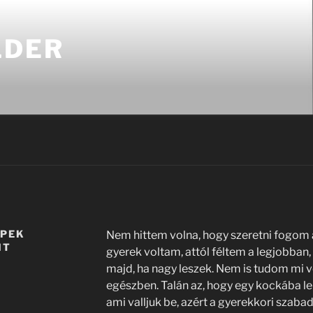
LDER
ÉPEK
Nem hittem volna, hogy szeretni fogom
NT
gyerek voltam, attól féltem a legjobban,
majd, ha nagy leszek. Nem is tudom mi vo
egészben. Talán az, hogy egy kockába le
ami valljuk be, azért a gyerekkori szab