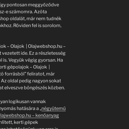
, így pontosan meggyőződve
lesz-e számomra. Azóta
hop oldalát, már nem tudnék
oz. Röviden fel is sorolom,
ok – Olajok | Olajwebshop.hu –
vezetett ide. Ez a részletesség
l is. Vegyük végig gyorsan. Ha
rti gépolajok – Olajok |
forrásból” feliratot, már
 Az oldal pedig nagyon sokat
at elveszve böngészés közben.
lyan logikusan vannak
nyomás hatására a „
négyütemű
 Olajwebshop.hu – kenőanyag
lített, kerti gépek