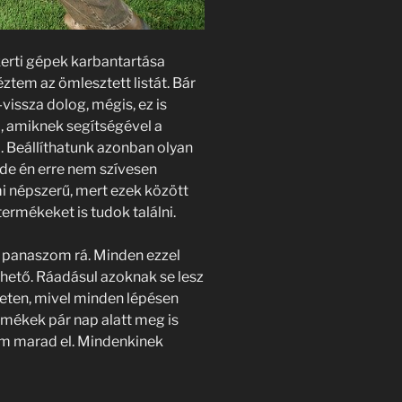
erti gépek karbantartása
tem az ömlesztett listát. Bár
vissza dolog, mégis, ez is
, amiknek segítségével a
i. Beállíthatunk azonban olyan
, de én erre nem szívesen
i népszerű, mert ezek között
termékeket is tudok találni.
t panaszom rá. Minden ezzel
hető. Ráadásul azoknak se lesz
eten, mivel minden lépésen
rmékek pár nap alatt meg is
em marad el. Mindenkinek