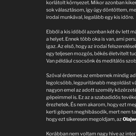
korlátolt környezet. Mikor azonban kike
sok választásom, így úgy döntöttem,
irodai munkával, legalább egy kis időre.
Ebből a kis időből azonban két év lett 
a helyet. Ennek több oka is van, ami pe
igaz. Az első, hogy az irodai felszerelé
egy teljesen mozgós, békés életvitelt t
Van például csocsónk és meditálós szob
Szóval érdemes az embernek mindig ad
legolcsóbb, legpuritánabb megoldást vá
nagyon emel az adott személy közérzetén
gépeimmel is. Ez az a szabadidős tevéke
érezhetek. És nem akarom, hogy ezt meg
kerti gépem meghibásodik, mert nem ta
hogy ezt sikeresen megoldjam, az
Olaj
Korábban nem voltam nagy híve az inter