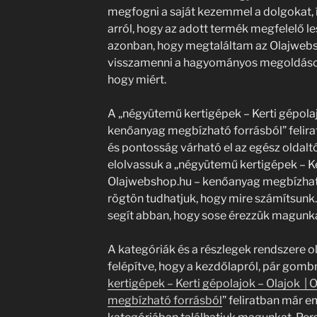
megfogni a saját kezemmel a dolgokat
arról, hogy az adott termék megfelelő 
azonban, hogy megtaláltam az Olajwebs
visszamenni a hagyományos megoldásokh
hogy miért.
A „négyütemű kertigépek – Kerti gépolaj
kenőanyag megbízható forrásból” felirat 
és pontosság várható el az egész oldaltó
elolvassuk a „négyütemű kertigépek – Ke
Olajwebshop.hu – kenőanyag megbízható 
rögtön tudhatjuk, hogy mire számítsunk.
segít abban, hogy sose érezzük magunk
A kategóriák és a részlegek rendszere o
felépítve, hogy a kezdőlapról, pár gomb
kertigépek – Kerti gépolajok – Olajok |
megbízható forrásból
” feliratban már em