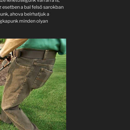
ze lehetőségünk van arra is,
z esetben a bal felső sarokban
lnunk, ahova beírhatjuk a
egkapunk minden olyan