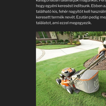
kategóriában találhatjuk magunkat. Pers
hogy egyéni keresést indítsunk. Ebben a
található kis, fehér nagyítót kell haszná
keresett termék nevét. Ezután pedig m
találatot, ami ezzel megegyezik.