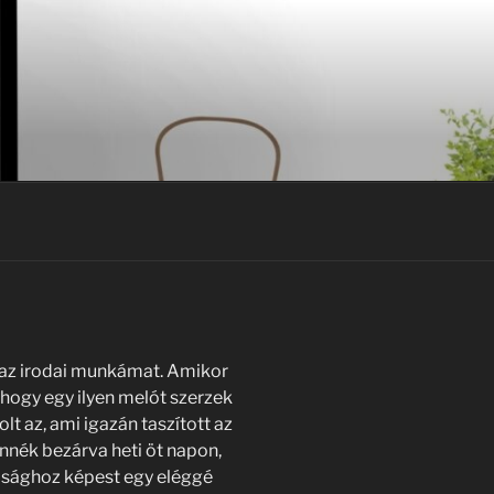
 az irodai munkámat. Amikor
 hogy egy ilyen melót szerzek
lt az, ami igazán taszított az
nnék bezárva heti öt napon,
adsághoz képest egy eléggé