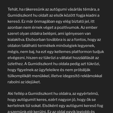
Tehát, ha rákeresünk az autógumi vásárlás témára, a
Gumidiszkont hu oldalt az elsők között fogja kiadni a
kereső. Ez már önmagában egy elég biztató jel, itt
azonban nem érnek véget a pozitívumok. Az ember
szeret olyan oldalra belépni, ami igényesen van
kialakítva. Elsősorban továbbra is az a fontos, hogy az
oldalon található termékek minőségiek legyenek,
mégis, nem baj, ha ezt egy kellemes platformon tudjuk
elvégezni, hiszen ez tükrözi a vállalat hozzáállását az
üzlethez. A Gumidiszkont hu oldala pedig azt tükrözi,
hogy figyelnek az ügyfeleikre és nem próbálják
túlkomplikált menükkel, illetve idegesítő reklámokkal
rabolni az idejüket.
Aki fellép a Gumidiszkont hu oldalra, az egyértelmű,
hogy autógumit keres, ezért nagyon jó, hogy ők se
kertelnek túl sokat. Elsőként egy autógumi kereső fog
a szemünk elé kerülni. Ez az oldal egyik legjobb és