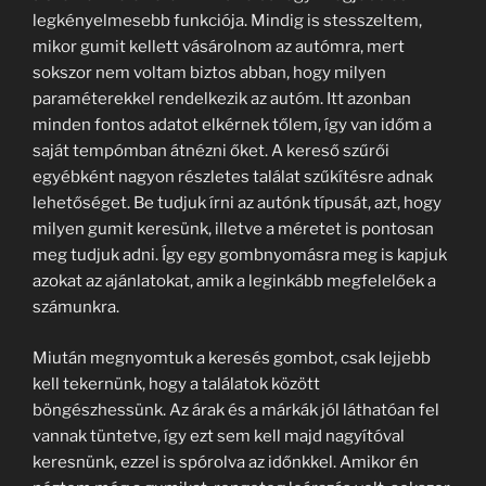
legkényelmesebb funkciója. Mindig is stesszeltem,
mikor gumit kellett vásárolnom az autómra, mert
sokszor nem voltam biztos abban, hogy milyen
paraméterekkel rendelkezik az autóm. Itt azonban
minden fontos adatot elkérnek tőlem, így van időm a
saját tempómban átnézni őket. A kereső szűrői
egyébként nagyon részletes találat szűkítésre adnak
lehetőséget. Be tudjuk írni az autónk típusát, azt, hogy
milyen gumit keresünk, illetve a méretet is pontosan
meg tudjuk adni. Így egy gombnyomásra meg is kapjuk
azokat az ajánlatokat, amik a leginkább megfelelőek a
számunkra.
Miután megnyomtuk a keresés gombot, csak lejjebb
kell tekernünk, hogy a találatok között
böngészhessünk. Az árak és a márkák jól láthatóan fel
vannak tüntetve, így ezt sem kell majd nagyítóval
keresnünk, ezzel is spórolva az időnkkel. Amikor én