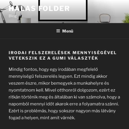
Tartalomhoz
HALAS FOLDER
Blog
Menü
IRODAI FELSZERELÉSEK MENNYISÉGÉVEL
VETEKSZIK EZ A GUMI VÁLASZTÉK
Mindig fontos, hogy egy irodában megfelelő
mennyiségű felszerelés legyen. Ezt mindig akkor
veszem észre, mikor bemegyek a munkahelyre és
nyomtatnom kell. Mivel otthonról dolgozom, ezért ez
ritkán történik meg és általában ki van számolva, hogy a
napomból mennyi időt akarok erre a folyamatra szánni.
Ezért is problémás, hogy sokszor nagyon más látvány
fogad a helyen, mint amit várnék.