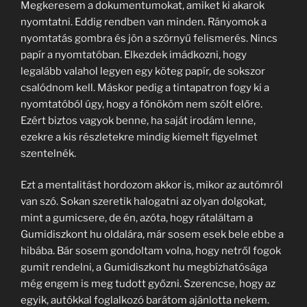
Megkeresem a dokumentumokat, amiket ki akarok
nyomtatni. Eddig rendben van minden. Rányomok a
nyomtatás gombra és jön a szörnyű felismerés. Nincs
papír a nyomtatóban. Elkezdek imádkozni, hogy
legalább valahol legyen egy köteg papír, de sokszor
csalódnom kell. Máskor pedig a tintapatron fogy ki a
nyomtatóból úgy, hogy a főnököm nem szólt előre.
Ezért biztos vagyok benne, ha saját irodám lenne,
ezekre a kis részletekre mindig kiemelt figyelmet
szentelnék.
Ezt a mentalitást hordozom akkor is, mikor az autómról
van szó. Sokan szeretik halogatni az olyan dolgokat,
mint a gumicsere, de én, azóta, hogy rátaláltam a
Gumidiszkont hu oldalára, már sosem esek bele ebbe a
hibába. Bár sosem gondoltam volna, hogy netről fogok
gumit rendelni, a Gumidiszkont hu megbízhatósága
még engem is meg tudott győzni. Szerencse, hogy az
egyik, autókkal foglalkozó barátom ajánlotta nekem.