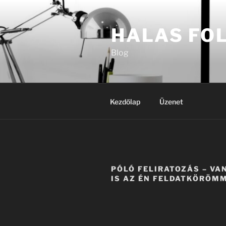
Tartalomhoz
HALAS FO
Blog
Kezdőlap
Üzenet
PÓLÓ FELIRATOZÁS – VA
IS AZ ÉN FELDATKÖRÖMM