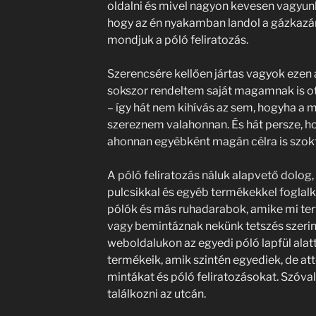
oldalni és mivel nagyon kevesen vagyunk
hogy az én nyakamban landol a gázkazá
mondjuk a póló feliratozás.
Szerencsére kellően jártas vagyok ezen 
sokszor rendeltem saját magamnak is ot
– így hát nem kihívás az sem, hogyha a 
szereznem valahonnan. És hát persze, 
ahonnan egyébként magán célra is szokta
A póló feliratozás náluk alapvető dolog,
pulcsikkal és egyéb termékekkel foglalk
pólók és más ruhadarabok, amike mi ter
vagy bemintáznak nekünk tetszés szerin
weboldalukon az egyedi póló lapfül alatt
termékeik, amik szintén egyediek, de attó
mintákat és póló feliratozásokat. Szóv
találkozni az utcán.