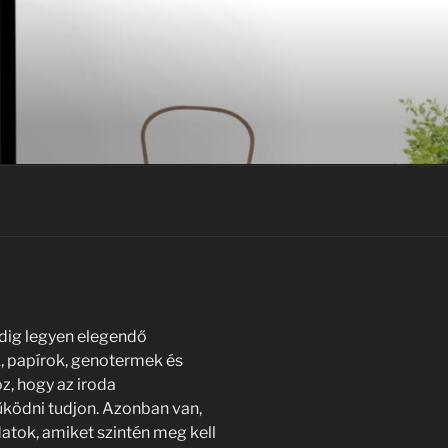
ndig legyen elegendő
k, papírok, genotermek és
z, hogy az iroda
ödni tudjon. Azonban van,
datok, amiket szintén meg kell