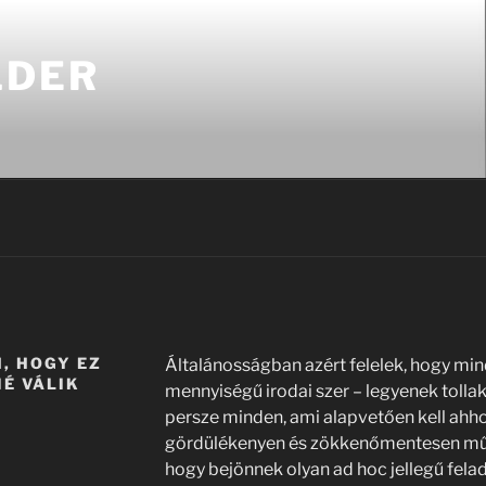
LDER
N, HOGY EZ
Általánosságban azért felelek, hogy mi
É VÁLIK
mennyiségű irodai szer – legyenek tolla
persze minden, ami alapvetően kell ahho
gördülékenyen és zökkenőmentesen műk
hogy bejönnek olyan ad hoc jellegű fela