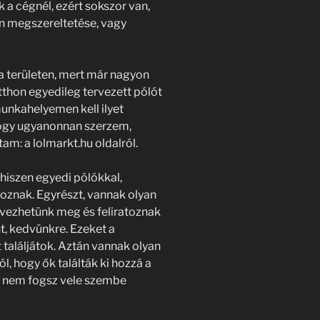
 a cégnél, ezért sokszor van,
n megszereltetése, vagy
a területen, mert már nagyon
thon egyedileg tervezett pólót
munkahelyemen kell ilyet
hogy ugyanonnan szerzem,
m: a lolmarkt.hu oldalról.
 hiszen egyedi pólókkal,
oznak. Egyrészt, vannak olyan
vezhetünk meg és feliratoznak
t, kedvünkre. Ezeket a
 találjátok. Aztán vannak olyan
l, hogy ők találták ki hozzá a
al nem fogsz vele szembe